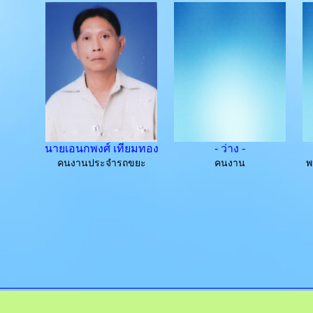
นายเอนกพงศ์ เทียมทอง
- ว่าง -
คนงานประจำรถขยะ
คนงาน
พ