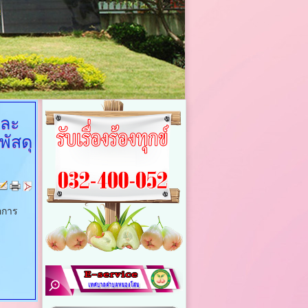
และ
พัสดุ
อการ