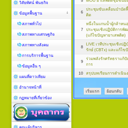
5
MOU ยาเสพติดชุมชนยั
วิสัยทัศน์ พันธกิจ
ประชุมขับเคลื่อนบำบัด
6
ข้อมูลพื้นฐาน
ติด
สภาพทั่วไป
หนึ่งในแกนน้ำผู้กล้าห
7
ประชุมเชิงปฏิบัติการพ
สภาพทางเศรษฐกิจ
(แก้ไขปัญหายาเสพติด)
LIVE เวทีประชุมเชิงปฏิ
สภาพทางสังคม
8
รักษ์ (CBTx) และแก้ไขป
การบริการพื้นฐาน
ร่วมพลังรักศรัทธราแก้
9
การ
ข้อมูลอื่น ๆ
10
สรุปบทเรียนการดำเนินงา
แผนที่ดาวเทียม
อำนาจหน้าที่
เริ่มแรก
ย้อนกลับ
กฏหมายที่เกี่ยวข้อง
คณะผู้บริหาร