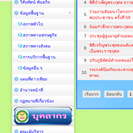
วิสัยทัศน์ พันธกิจ
4
พิธีบำเพ็ญพระกุศล ถวายแ
ร่วมงานสัมมนาโครงการ
ข้อมูลพื้นฐาน
5
พบประชาชน ครั้งที่ 59
สภาพทั่วไป
6
น้อมรำลึกถวายพระกุศลส
สภาพทางเศรษฐกิจ
7
ประชุมผู้สูงอายุตำบลห
พิธีเจริญพระพุทธมนต์แ
สภาพทางสังคม
8
เป็นพระราชกุศล
การบริการพื้นฐาน
9
ปรับภูมิทัศน์ตำบลหนอง
ข้อมูลอื่น ๆ
รณรงค์ป้องกันและควบคุม
10
พาหะ
แผนที่ดาวเทียม
อำนาจหน้าที่
เริ่มแรก
ย้อนกลับ
1
กฏหมายที่เกี่ยวข้อง
คณะผู้บริหาร